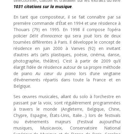
sélectionner, classer et travailler sur les extraits du livre
1031 citations sur la musique
.
En tant que compositeur, il se fait connaître par sa
première commande d’État en 1994 et une résidence à
Thouars (79) en 1995. En 1998 il compose l’opéra
policier
Délit d’innocence
qui sera joué lors de deux
tournées différentes à Paris. Il développe le concept de
résidence en juin 2000 à Vanves (92) en invitant
d’autres arts (arts plastiques, poésie, cinéma, danse,
photographie, théâtre). C’est à partir de 2009 qu’il
élargit l’idée de résidence autour de sa propre méthode
de piano
Au cœur du piano
lors d’une vingtaine
d’évènements répartis dans toute la France et en
Belgique.
Ses œuvres musicales, allant du solo à l’orchestre en
passant par la voix, sont régulièrement programmées
à travers le monde (Angleterre, Belgique, Chine,
Chypre, Espagne, États-Unis, Italie…) lors de festivals
ou évènements majeurs (Festival aujourd’hui
musiques, Musicavoix, Conservatoire National