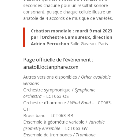
secondes chacune pour un résultat sonore
consonant, puisque chaque cellule illustre un
anatole de 4 accords de musique de variétés.
Création mondiale : mardi 9 mai 2023
par l’Orchestre Lamoureux, direction
Adrien Perruchon
Salle Gaveau, Paris
Page officielle de l’événement :
anatoll.loctanphare.com
Autres versions disponibles
/ Other available
versions
Orchestre symphonique /
Symphonic
orchestra –
LCT063-OS
Orchestre d’harmonie /
Wind Band –
LCT063-
OH
Brass band – LCT063-BB
Ensemble à géométrie variable /
Variable
geometry ensemble
– LCT063-GV
Ensemble de trombones /
Trombone