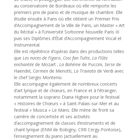
au conservatoire de Bordeaux où elle remporte les
premiers prix de piano et de musique de chambre. Elle
étudie ensuite à Paris où elle obtient un Premier Prix
d’Accompagnement de la Ville de Paris, un Master « Art
du Récital » à l’Université Sorbonne Nouvelle Paris III
puis ses Diplômes d’État d’Accompagnement Vocal et
Instrumental.
Elle est répétitrice d’opéras dans des productions telles
que
Les noces de Figaro
,
Cosi fan Tutte
,
La Flûte
enchantée
de Mozart ;
La Bohème
de Puccini,
Serse
de
Haendel,
Carmen
de Menotti,
La Traviata
de Verdi avec
le chef Sergio Monterisi.
Elle accompagne également de nombreux concerts
d’art lyrique et de chœurs, en France et à l’étranger,
notamment la soprano Diana Higbee pour le festival
« Histoires de Chœurs » à Saint-Palais-sur-Mer et au
festival « Musica » Le Mans. Elle mène de front sa
carrière de concertiste et ses activités
d’accompagnement de classes d’instruments et de
chant lyrique (ENM de Bobigny, CRR Cergy-Pontoise),
l’enseignement du piano (actuellement au