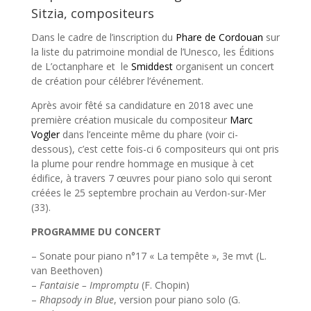
Sitzia, compositeurs
Dans le cadre de l’inscription du
Phare de Cordouan
sur
la liste du patrimoine mondial de l’Unesco, les Éditions
de L’octanphare et le
Smiddest
organisent un concert
de création pour célébrer l’événement.
Après avoir fêté sa candidature en 2018 avec une
première création musicale du compositeur
Marc
Vogler
dans l’enceinte même du phare (voir ci-
dessous), c’est cette fois-ci 6 compositeurs qui ont pris
la plume pour rendre hommage en musique à cet
édifice, à travers 7 œuvres pour piano solo qui seront
créées le 25 septembre prochain au Verdon-sur-Mer
(33).
PROGRAMME DU CONCERT
–
Sonate pour piano n°17 « La tempête », 3e mvt (L.
van Beethoven)
–
Fantaisie – Impromptu
(F. Chopin)
–
Rhapsody in Blue
, version pour piano solo (G.