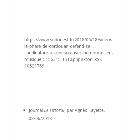
https://www.sudouest.fr/2018/06/18/videos-
le-phare-de-cordouan-defend-sa-
candidature-a-l-unesco-avec-humour-et-en-
musique-5156315-1510.php#xtor=RSS-
10521769
Journal
Le Littoral
, par Agnès Fayette,
08/06/2018