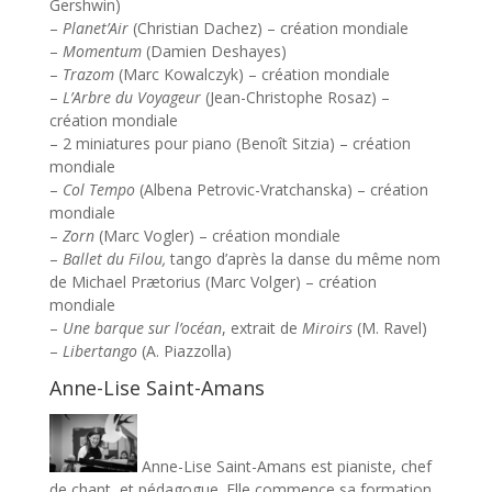
Gershwin)
–
Planet’Air
(Christian Dachez) – création mondiale
–
Momentum
(Damien Deshayes)
–
Trazom
(Marc Kowalczyk) – création mondiale
–
L’Arbre du Voyageur
(Jean-Christophe Rosaz) –
création mondiale
– 2 miniatures pour piano (Benoît Sitzia) – création
mondiale
–
Col Tempo
(Albena Petrovic-Vratchanska) – création
mondiale
–
Zorn
(Marc Vogler) – création mondiale
–
Ballet du Filou
,
tango d’après la danse du même nom
de Michael Prætorius (Marc Volger) – création
mondiale
–
Une barque sur l’océan
, extrait de
Miroirs
(M. Ravel)
–
Libertango
(A. Piazzolla)
Anne-Lise Saint-Amans
Anne-Lise Saint-Amans est pianiste, chef
de chant, et pédagogue. Elle commence sa formation