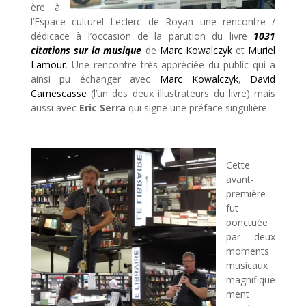
ère à
l’Espace culturel Leclerc de Royan une rencontre /
dédicace à l’occasion de la parution du livre
1031
citations sur la musique
de
Marc Kowalczyk
et
Muriel
Lamour
. Une rencontre très appréciée du public qui a
ainsi pu échanger avec
Marc Kowalczyk
,
David
Camescasse
(l’un des deux illustrateurs du livre) mais
aussi avec
Eric Serra
qui signe une préface singulière.
Cette
avant-
première
fut
ponctuée
par deux
moments
musicaux
magnifique
ment