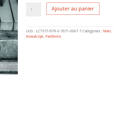
quantité
Ajouter au panier
de
Trazom
UGS :
LCT071/979-0-7071-0067-7
Catégories :
Marc
Kowalczyk
,
Partitions