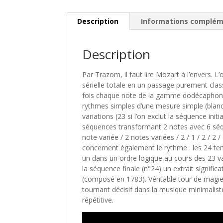
Description
Informations complém
Description
Par Trazom, il faut lire Mozart à l’envers. 
sérielle totale en un passage purement clas
fois chaque note de la gamme dodécaphoniq
rythmes simples d’une mesure simple (blanch
variations (23 si l’on exclut la séquence init
séquences transformant 2 notes avec 6 séqu
note variée / 2 notes variées / 2 / 1 / 2 / 2 / 2 
concernent également le rythme : les 24 te
un dans un ordre logique au cours des 23 va
la séquence finale (n°24) un extrait signif
(composé en 1783). Véritable tour de magie
tournant décisif dans la musique minimalis
répétitive.