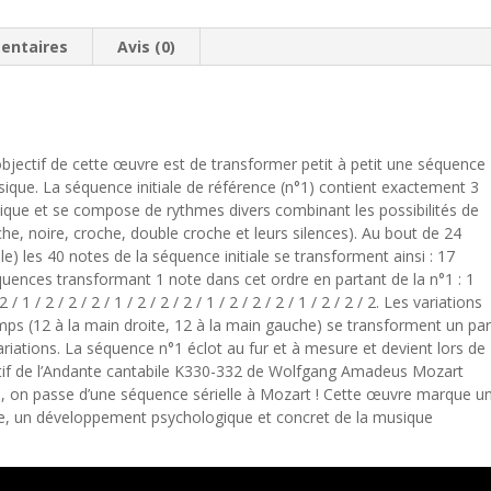
entaires
Avis (0)
L’objectif de cette œuvre est de transformer petit à petit une séquence
sique. La séquence initiale de référence (n°1) contient exactement 3
ue et se compose de rythmes divers combinant les possibilités de
e, noire, croche, double croche et leurs silences). Au bout de 24
iale) les 40 notes de la séquence initiale se transforment ainsi : 17
ences transformant 1 note dans cet ordre en partant de la n°1 : 1
/ 1 / 2 / 2 / 2 / 1 / 2 / 2 / 2 / 1 / 2 / 2 / 2 / 1 / 2 / 2 / 2. Les variations
mps (12 à la main droite, 12 à la main gauche) se transforment un pa
riations. La séquence n°1 éclot au fur et à mesure et devient lors de
icatif de l’Andante cantabile K330-332 de Wolfgang Amadeus Mozart
, on passe d’une séquence sérielle à Mozart ! Cette œuvre marque u
te, un développement psychologique et concret de la musique