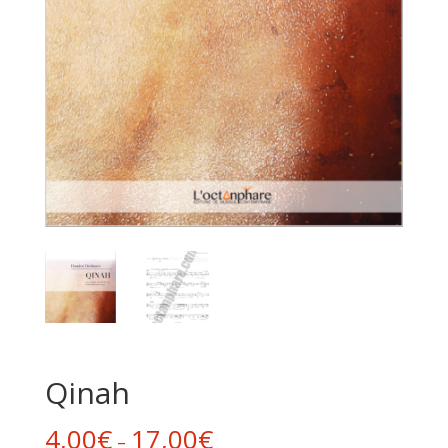
Qinah
4,00
€
17,00
€
–