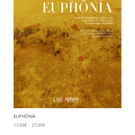
EUPHŌNÍA
17,00
€
–
27,00
€