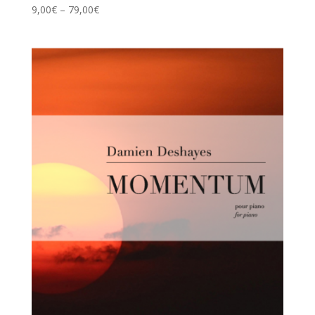
9,00
€
–
79,00
€