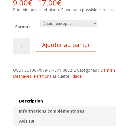
9,00
€
17,00
€
–
Pour violoncelle et piano. Piano solo possible et inclus.
Format
quantité
Ajouter au panier
de
Fragments
d'éternité
UGS :
LCT067/979-0-7071-0062-2
Catégories :
Damien
Deshayes
,
Partitions
Étiquette :
dade
Description
Informations complémentaires
Avis (0)