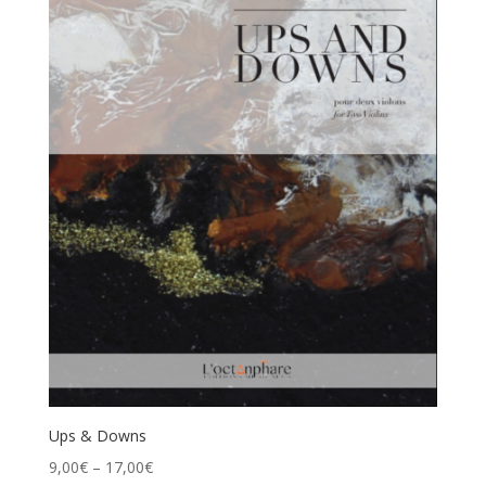
Ups & Downs
9,00
€
–
17,00
€