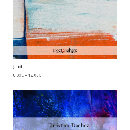
Jeudi
8,00
€
–
12,00
€