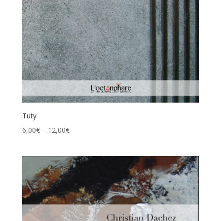
Tuty
6,00
€
–
12,00
€