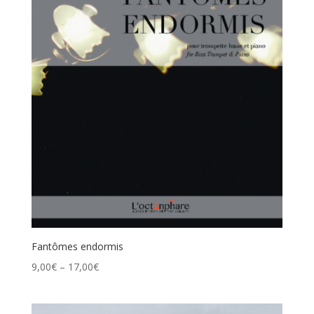
Fantômes endormis
9,00
€
–
17,00
€