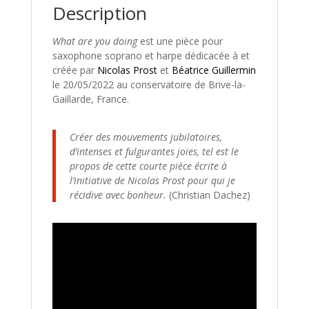
Description
What are you doing
est une pièce pour
saxophone soprano et harpe dédicacée à et
créée par
Nicolas Prost
et
Béatrice Guillermin
le 20/05/2022 au conservatoire de Brive-la-
Gaillarde, France.
Créer des mouvements jubilatoires,
d’intenses et fulgurantes joies, tel est le
propos de cette courte pièce écrite à
l’initiative de Nicolas Prost pour qui je
récidive avec bonheur.
(Christian Dachez)