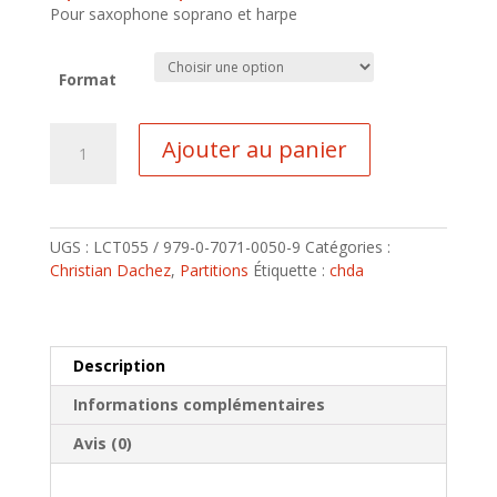
Pour saxophone soprano et harpe
Format
quantité
Ajouter au panier
de
What
are
you
UGS :
LCT055 / 979-0-7071-0050-9
Catégories :
doing
Christian Dachez
,
Partitions
Étiquette :
chda
Description
Informations complémentaires
Avis (0)