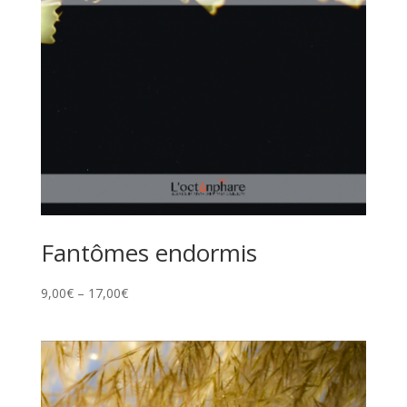
Fantômes endormis
9,00
€
–
17,00
€