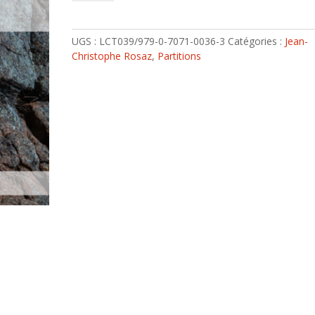
géant
endormi
UGS :
LCT039/979-0-7071-0036-3
Catégories :
Jean-
Christophe Rosaz
,
Partitions