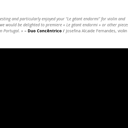
esting and particularly enjoyed your “Le géant endormi” for violin and
 we would be delighted to premiere « Le géant endormi » or other piece
n Portugal. »
–
Duo Concêntrico
/
Josefina Alcaide Fernandes, violin