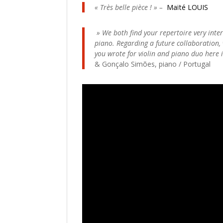
« Très belle pièce ! » –
Maïté LOUIS
» We both find your repertoire very inter
piano. Regarding a future collaboration,
you wrote for violin and piano duo here i
& Gonçalo Simões, piano
/
Portugal