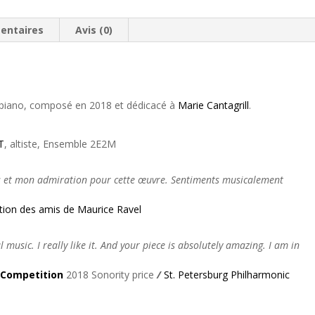
entaires
Avis (0)
 piano, composé en 2018 et dédicacé à
Marie Cantagrill
.
T
, altiste, Ensemble 2E2M
ns et mon admiration pour cette œuvre. Sentiments musicalement
tion des amis de Maurice Ravel
music. I really like it. And your piece is absolutely amazing. I am in
n Competition
2018 Sonority price
/
St. Petersburg Philharmonic