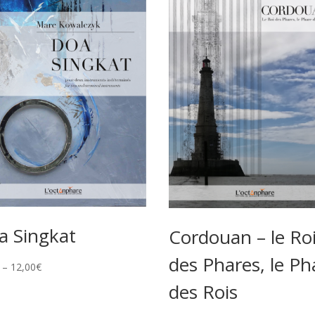
a Singkat
Cordouan – le Ro
des Phares, le Ph
–
12,00
€
des Rois