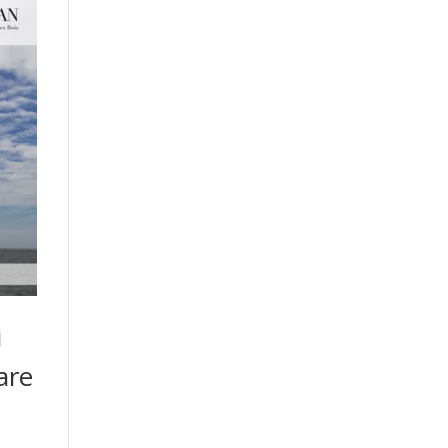
i
are