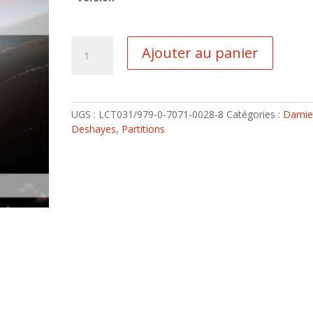
quantité
Ajouter au panier
de
Horizons
UGS :
LCT031/979-0-7071-0028-8
Catégories :
Damie
Deshayes
,
Partitions