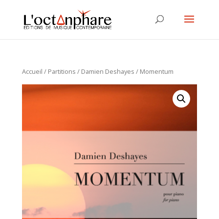
Accueil
/
Partitions
/
Damien Deshayes
/ Momentum