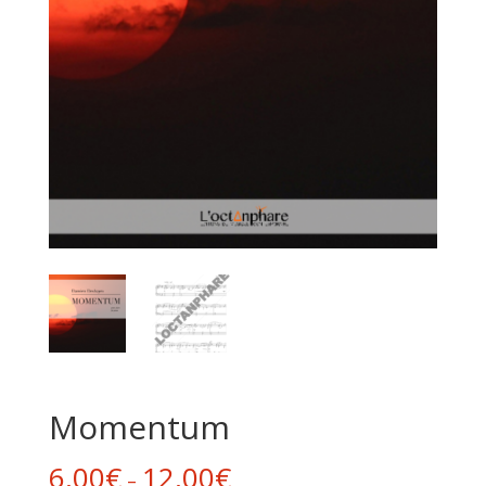
Momentum
6,00
€
12,00
€
–