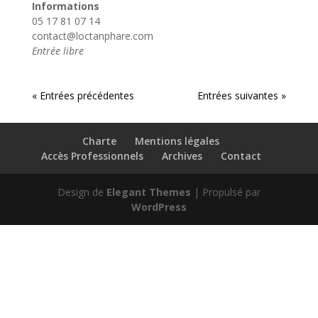
Informations
05 17 81 07 14
contact@loctanphare.com
Entrée libre
« Entrées précédentes
Entrées suivantes »
Charte
Mentions légales
Accès Professionnels
Archives
Contact
Design de
Elegant Themes
| Propulsé par
WordPress