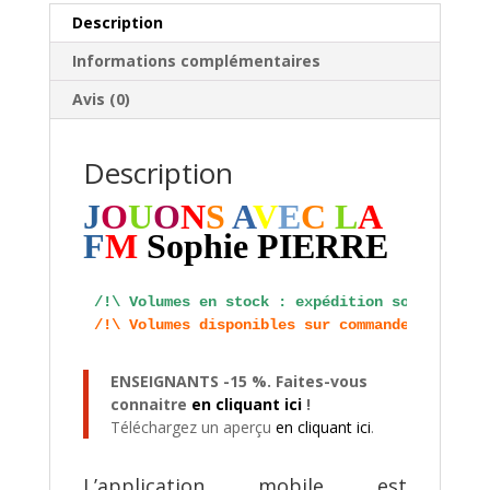
Description
Informations complémentaires
Avis (0)
Description
J
O
U
O
N
S
A
V
E
C
L
A
F
M
Sophie PIERRE
/!\ Volumes en stock : expédition sous 48 heu
/!\ Volumes disponibles sur commande : expédi
ENSEIGNANTS -15 %. Faites-vous
connaitre
en cliquant ici
!
Téléchargez un aperçu
en cliquant ici
.
L’application mobile est