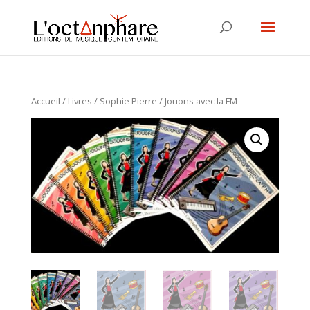
Accueil
/
Livres
/
Sophie Pierre
/ Jouons avec la FM