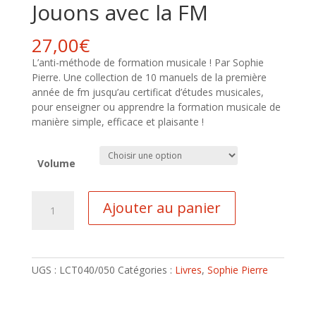
Jouons avec la FM
27,00
€
L’anti-méthode de formation musicale ! Par Sophie
Pierre. Une collection de 10 manuels de la première
année de fm jusqu’au certificat d’études musicales,
pour enseigner ou apprendre la formation musicale de
manière simple, efficace et plaisante !
Volume
quantité
Ajouter au panier
de
Jouons
avec
la
UGS :
LCT040/050
Catégories :
Livres
,
Sophie Pierre
FM