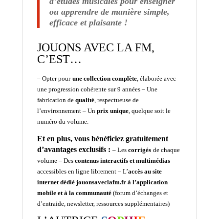
d’études musicales
pour
enseigner
ou
apprendr
e de manière simple,
efficace et plaisante !
JOUONS AVEC LA FM,
C’EST…
– Opter pour
u
ne collection complète
, élaborée avec
une progression cohérente
sur 9 années
–
Une
fabrication de
qualité
, respectueuse de
l’environnement
– Un
prix unique
, quelque soit le
numéro du volume.
Et en plus, vous bénéficiez gratuitement
d’avantages exclusifs :
–
L
es
corrigés
de chaque
volume
– Des
contenus interactifs et multimédias
accessibles en ligne librement
– L’
accès au site
internet dédié
jouonsaveclafm.fr
à l’application
mobile et à la communauté
(forum d’échanges et
d’entraide, newsletter, ressources supplémentaires)