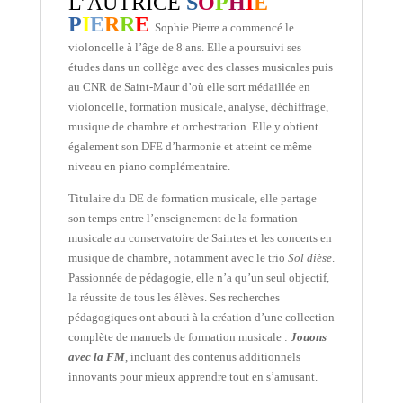
L’AUTRICE
S
O
P
H
I
E
P
I
E
R
R
E
Sophie Pierre a commencé le
violoncelle à l’âge de 8 ans. Elle a poursuivi ses
études dans un collège avec des classes musicales puis
au CNR de Saint-Maur d’où elle sort médaillée en
violoncelle, formation musicale, analyse, déchiffrage,
musique de chambre et orchestration. Elle y obtient
également son DFE d’harmonie et atteint ce même
niveau en piano complémentaire.
Titulaire du DE de formation musicale, elle partage
son temps entre l’enseignement de la formation
musicale au conservatoire de Saintes et les concerts en
musique de chambre, notamment avec le trio
S
ol dièse
.
Passionnée de pédagogie, elle n’a qu’un seul objectif,
la réussite de tous les élèves. Ses recherches
pédagogiques ont abouti à la création d’une collection
complète de manuels de formation musicale :
Jouons
avec la FM
, incluant des contenus additionnels
innovants pour mieux apprendre tout en s’amusant.