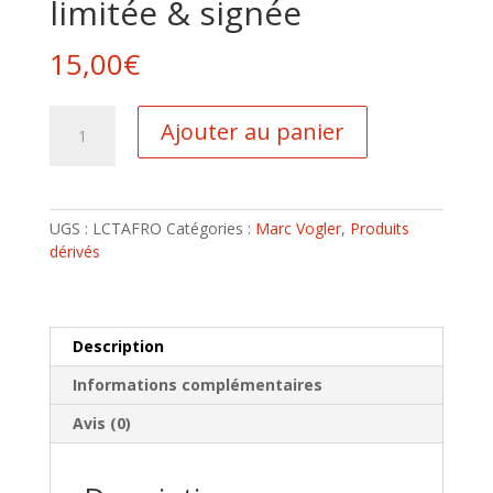
limitée & signée
15,00
€
quantité
Ajouter au panier
de
Affiche
ROYAN
-
UGS :
LCTAFRO
Catégories :
Marc Vogler
,
Produits
Édition
dérivés
limitée
&
signée
Description
Informations complémentaires
Avis (0)