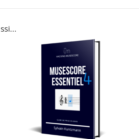
ussi…