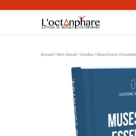
Accueil
/
Non classé
/
Guides
/ MuseScore 3 Essenti