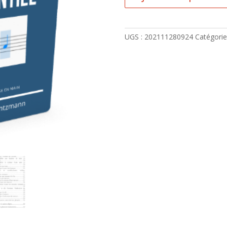
MuseScore
3
Essentiel
UGS :
202111280924
Catégorie